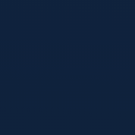
联系客服
+86-010-80668866
周一至周五 09:00–18:00 CST
support@cn-wc26final.com
北京市朝阳区建国路88号
SOHO现代城A座12层, 100022
合作伙伴
cn-sjbhub2026.com
zh-wc2026-login.com
cns-wctv.com
officialkaiyunapp.com
zh-qiupaiplatform.com
© 2026 决赛直播（北京）体育科技有限公司. 保留所有权利.
京ICP备23012345号-1
|
版权声明
|
隐私与安全