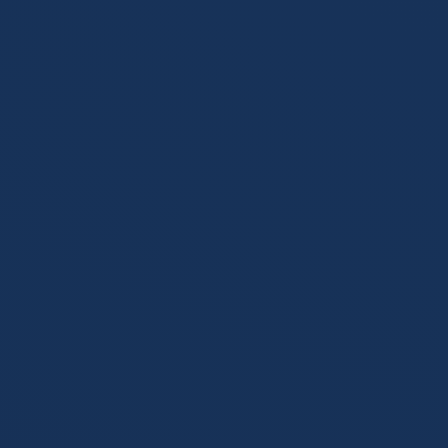
2026总决赛官方指定线上观赛平台
见证巅峰对决
2026冠军之夜在线直播
四年一度的足球盛宴即将迎来终极高潮。锁定决赛直播，尊享
全网独家4K超高清画质与毫秒级低延迟传输。顶级中文解说