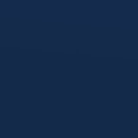
成超清回放与精彩集锦供您下载。
立即下载应用