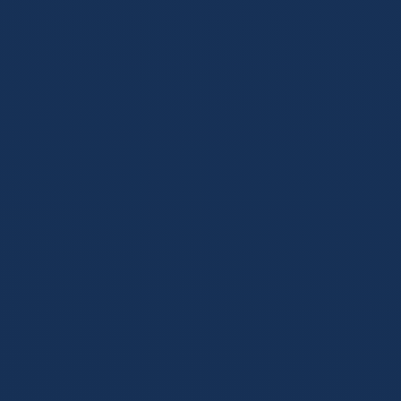
原画级4K流媒体引擎
告别模糊与马赛克。我们的直播流采用行业领先的H.265编码
技术，支持高达4K分辨率与HDR高动态范围成像。无论是在
大尺寸智能电视还是高清移动设备上，都能完美还原绿茵场上
的每一处细节，甚至能看清球员额头的汗水与草皮的飞溅。
超低延迟边缘计算网络
看球最怕“隔壁先欢呼”。决赛直播斥资构建了覆盖全国的边缘
计算节点与CDN加速网络，将直播延迟压缩至极致的3秒以
内。确保您与全球现场观众同频共振，第一时间感受进球的狂
喜或绝杀的震撼，彻底消除剧透烦恼。
多声道专业中文解说
除了现场原声，我们还特邀国内顶尖足球名嘴、退役国脚与战
术分析师组成豪华解说天团。提供激情派、战术派、幽默派等