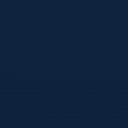
决赛直播（北京）体育科技有限公司专注为中国大陆用户提供
合规稳定的2026巅峰对决与冠军之夜在线直播服务，聚合高清
版权源与专业中文解说。
平台导航
首页
App下载
赛事新讯
关于我们
帮助中心