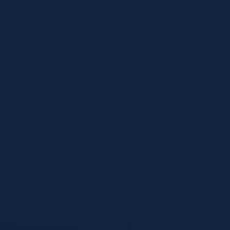
冠军之夜，缺你不可
不要等到开场哨响才匆忙寻找直播源。现在就做好准备，下载
官方应用，设置开赛提醒，锁定您的专属高清前排座位。
免费下载官方APP
支持 iOS 12.0+ 与 Android 8.0+ 设备。首次注册尊享1080P免
广告特权。