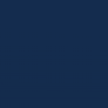
+5000万
已有超过5000万球迷
选择通过我们观看赛事