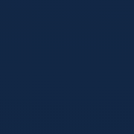
世界杯赔率数据库是什么？来源、字段、更新频率
与使用方法全解析
想了解世界杯赔率数据库到底能查什么、怎么用、如何判断数
据是否可靠，这篇文章会从定义、字段结构、数据来源到更新
频率做一站式说明。内容以信息科普和数据认知为主，适合初
学者建立世界杯赔率数据的基础理解。
阅读全文